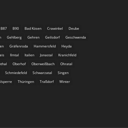
B87
B90
Bad Kösen
Crawinkel
Deube
n
Gehlberg
Gehren
Geilsdorf
Geschwenda
gen
Gräfenroda
Hammersfeld
Heyda
eis
Ilmtal
Italien
Jonastal
Kranichfeld
nthal
Oberhof
Oberweißbach
Ohratal
Schmiedefeld
Schwarzatal
Singen
lsperre
Thüringen
Traßdorf
Winter