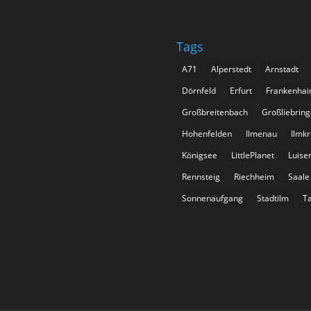
Tags
A71
Alperstedt
Arnstadt
Dörnfeld
Erfurt
Frankenhai
Großbreitenbach
Großliebrin
Hohenfelden
Ilmenau
Ilmkr
Königsee
LittlePlanet
Luise
Rennsteig
Riechheim
Saale
Sonnenaufgang
Stadtilm
Ta