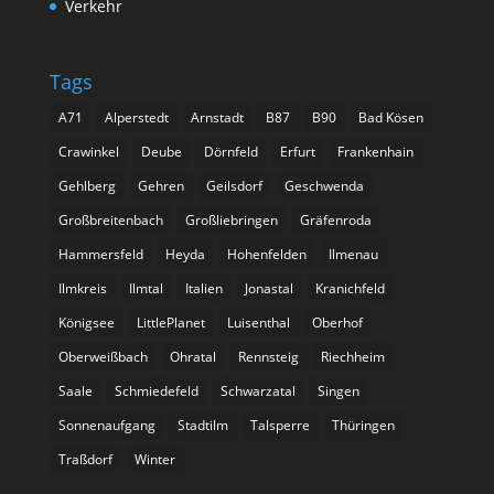
Verkehr
Tags
A71
Alperstedt
Arnstadt
B87
B90
Bad Kösen
Crawinkel
Deube
Dörnfeld
Erfurt
Frankenhain
Gehlberg
Gehren
Geilsdorf
Geschwenda
Großbreitenbach
Großliebringen
Gräfenroda
Hammersfeld
Heyda
Hohenfelden
Ilmenau
Ilmkreis
Ilmtal
Italien
Jonastal
Kranichfeld
Königsee
LittlePlanet
Luisenthal
Oberhof
Oberweißbach
Ohratal
Rennsteig
Riechheim
Saale
Schmiedefeld
Schwarzatal
Singen
Sonnenaufgang
Stadtilm
Talsperre
Thüringen
Traßdorf
Winter