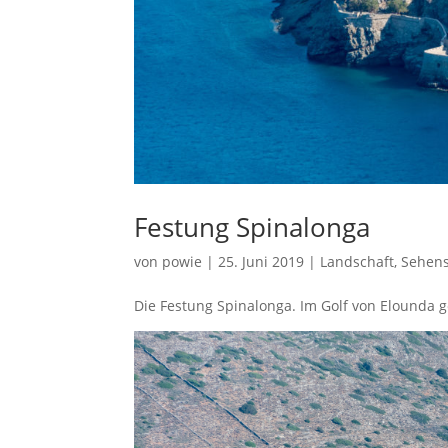
Festung Spinalonga
von
powie
|
25. Juni 2019
|
Landschaft
,
Sehens
Die Festung Spinalonga. Im Golf von Elounda g