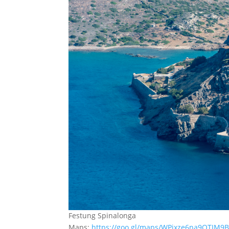
Festung Spinalonga
Maps:
https://goo.gl/maps/WPixze6na9QTJM9