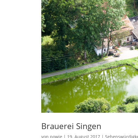
Brauerei Singen
von
powie
|
19. August 2017
|
Sehenswürdigke