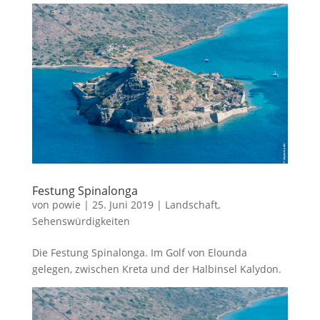
Festung Spinalonga
von
powie
|
25. Juni 2019
|
Landschaft
,
Sehenswürdigkeiten
Die Festung Spinalonga. Im Golf von Elounda
gelegen, zwischen Kreta und der Halbinsel Kalydon.