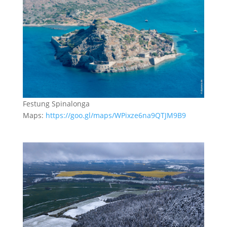
Festung Spinalonga
Maps:
https://goo.gl/maps/WPixze6na9QTJM9B9