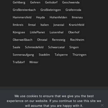
Gehlberg
Gehren
Geilsdorf
Geschwenda
Großbreitenbach
Großliebringen
Gräfenroda
Hammersfeld
Heyda
Hohenfelden
Ilmenau
Ilmkreis
Ilmtal
Italien
Jonastal
Kranichfeld
Königsee
LittlePlanet
Luisenthal
Oberhof
Oberweißbach
Ohratal
Rennsteig
Riechheim
Saale
Schmiedefeld
Schwarzatal
Singen
Sonnenaufgang
Stadtilm
Talsperre
Thüringen
Traßdorf
Winter
Datenschutz
Impressum
We use cookies to ensure that we give you the best
experience on our website. If you continue to use this site we
will assume that you are happy with it.