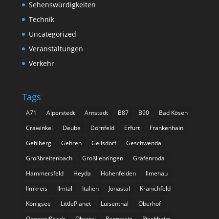
Sehenswürdigkeiten
Technik
Uncategorized
Veranstaltungen
Verkehr
Tags
A71
Alperstedt
Arnstadt
B87
B90
Bad Kösen
Crawinkel
Deube
Dörnfeld
Erfurt
Frankenhain
Gehlberg
Gehren
Geilsdorf
Geschwenda
Großbreitenbach
Großliebringen
Gräfenroda
Hammersfeld
Heyda
Hohenfelden
Ilmenau
Ilmkreis
Ilmtal
Italien
Jonastal
Kranichfeld
Königsee
LittlePlanet
Luisenthal
Oberhof
Oberweißbach
Ohratal
Rennsteig
Riechheim