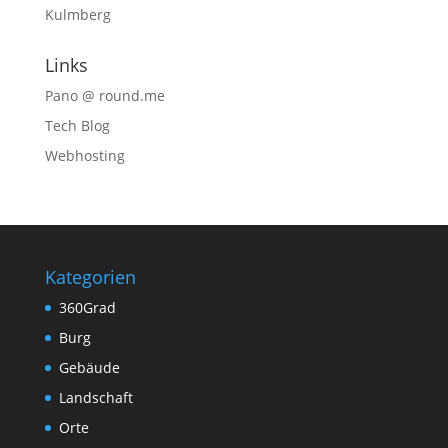
Kulmberg
Links
Pano @ round.me
Tech Blog
Webhosting
Kategorien
360Grad
Burg
Gebäude
Landschaft
Orte