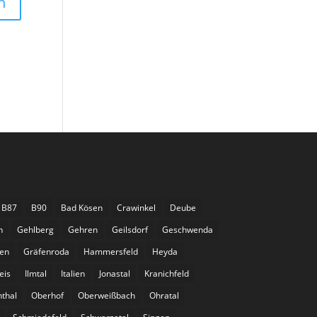
B87
B90
Bad Kösen
Crawinkel
Deube
n
Gehlberg
Gehren
Geilsdorf
Geschwenda
gen
Gräfenroda
Hammersfeld
Heyda
eis
Ilmtal
Italien
Jonastal
Kranichfeld
nthal
Oberhof
Oberweißbach
Ohratal