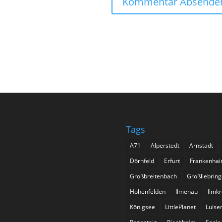
Tags
A71
Alperstedt
Arnstadt
Dörnfeld
Erfurt
Frankenhai
Großbreitenbach
Großliebrin
Hohenfelden
Ilmenau
Ilmkr
Königsee
LittlePlanet
Luise