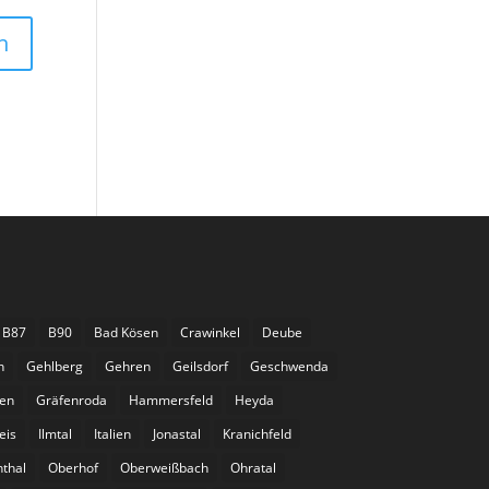
B87
B90
Bad Kösen
Crawinkel
Deube
n
Gehlberg
Gehren
Geilsdorf
Geschwenda
gen
Gräfenroda
Hammersfeld
Heyda
eis
Ilmtal
Italien
Jonastal
Kranichfeld
nthal
Oberhof
Oberweißbach
Ohratal