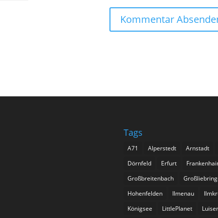
Tags
A71
Alperstedt
Arnstadt
Dörnfeld
Erfurt
Frankenhai
Großbreitenbach
Großliebrin
Hohenfelden
Ilmenau
Ilmkr
Königsee
LittlePlanet
Luise