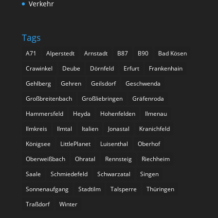
Verkehr
Tags
A71
Alperstedt
Arnstadt
B87
B90
Bad Kösen
Crawinkel
Deube
Dörnfeld
Erfurt
Frankenhain
Gehlberg
Gehren
Geilsdorf
Geschwenda
Großbreitenbach
Großliebringen
Gräfenroda
Hammersfeld
Heyda
Hohenfelden
Ilmenau
Ilmkreis
Ilmtal
Italien
Jonastal
Kranichfeld
Königsee
LittlePlanet
Luisenthal
Oberhof
Oberweißbach
Ohratal
Rennsteig
Riechheim
Saale
Schmiedefeld
Schwarzatal
Singen
Sonnenaufgang
Stadtilm
Talsperre
Thüringen
Traßdorf
Winter